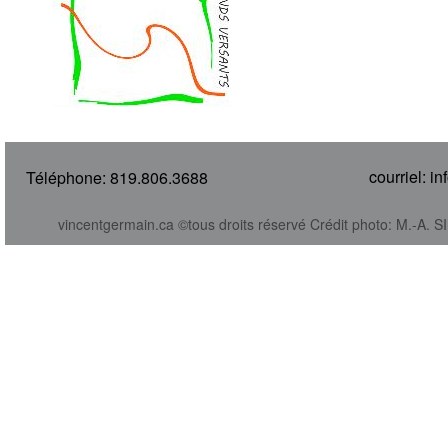
courriel: 
Téléphone: 819.806.3688
vincentgermain.ca ©tous droits réservé Crédit photo: M.-A.
S